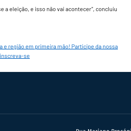
e a eleição, e isso não vai acontecer", concluiu
ra e região em primeira mão! Participe da nossa
 inscreva-se