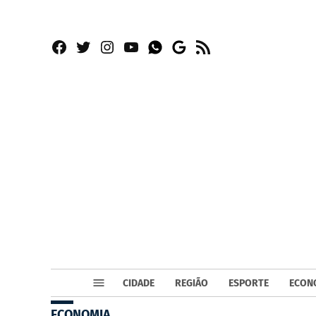
Facebook
Twitter
Instagram
YouTube
RSS
Whatsapp
Google
News
CIDADE
REGIÃO
ESPORTE
ECON
ECONOMIA