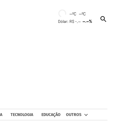
--ºC --ºC
Open
Dólar: R$ -,--
--.--%
Search
A
TECNOLOGIA
EDUCAÇÃO
OUTROS