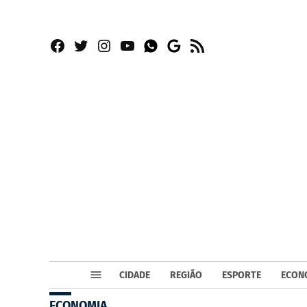
Facebook
Twitter
Instagram
YouTube
RSS
Whatsapp
Google
News
CIDADE
REGIÃO
ESPORTE
ECON
ECONOMIA