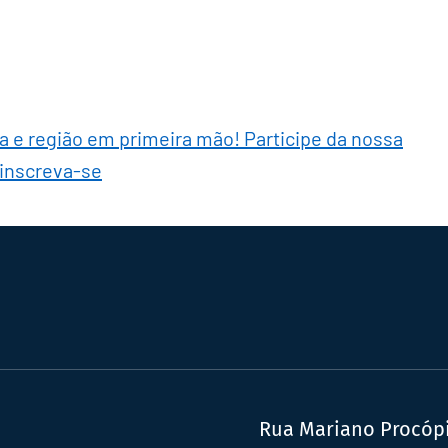
ra e região em primeira mão! Participe da nossa
 inscreva-se
Rua Mariano Procópio