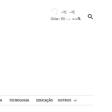
--ºC --ºC
Open
Dólar: R$ -,--
--.--%
Search
A
TECNOLOGIA
EDUCAÇÃO
OUTROS