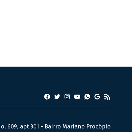
Facebook
Twitter
Instagram
YouTube
RSS
Whatsapp
Google
News
, 609, apt 301 - Bairro Mariano Procópio