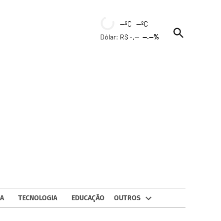
--ºC --ºC
Open
Dólar: R$ -,--
--.--%
Search
A
TECNOLOGIA
EDUCAÇÃO
OUTROS