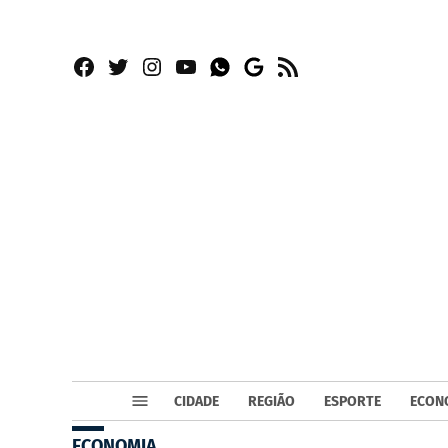
Facebook
Twitter
Instagram
YouTube
RSS
Whatsapp
Google
News
CIDADE
REGIÃO
ESPORTE
ECON
ECONOMIA