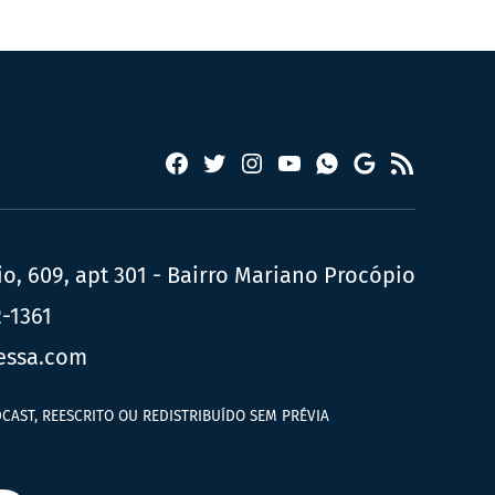
Facebook
Twitter
Instagram
YouTube
RSS
Whatsapp
Google
News
, 609, apt 301 - Bairro Mariano Procópio
2-1361
essa.com
CAST, REESCRITO OU REDISTRIBUÍDO SEM PRÉVIA