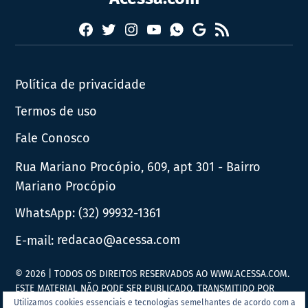
Facebook
Twitter
Instagram
YouTube
RSS
Whatsapp
Google
News
Política de privacidade
Termos de uso
Fale Conosco
Rua Mariano Procópio, 609, apt 301 - Bairro
Mariano Procópio
WhatsApp:
(32) 99932-1361
E-mail:
redacao@acessa.com
© 2026 | TODOS OS DIREITOS RESERVADOS AO WWW.ACESSA.COM.
ESTE MATERIAL NÃO PODE SER PUBLICADO, TRANSMITIDO POR
BROADCAST, REESCRITO OU REDISTRIBUÍDO SEM PRÉVIA
Utilizamos cookies essenciais e tecnologias semelhantes de acordo com a