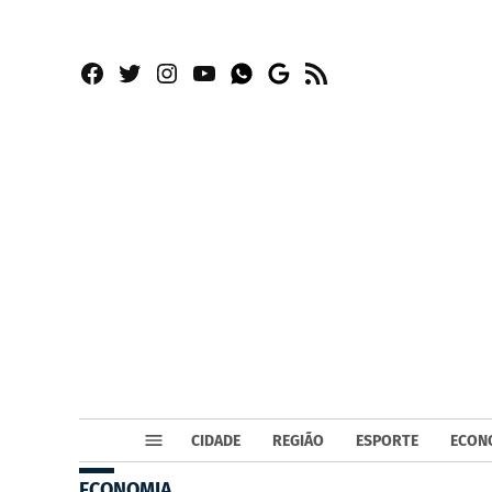
Facebook
Twitter
Instagram
YouTube
RSS
Whatsapp
Google
News
CIDADE
REGIÃO
ESPORTE
ECON
ECONOMIA