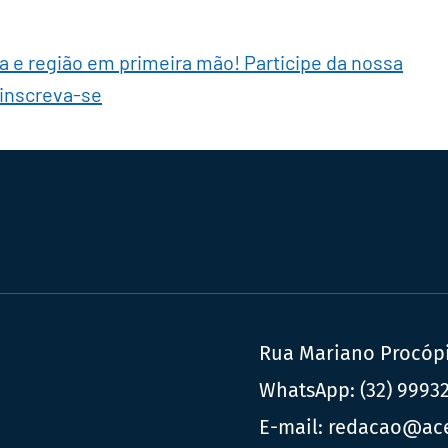
ra e região em primeira mão! Participe da nossa
 inscreva-se
Rua Mariano Procópio
WhatsApp:
(32) 9993
E-mail:
redacao@ac