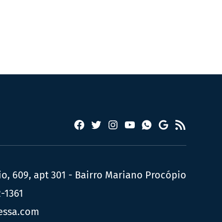
Facebook
Twitter
Instagram
YouTube
RSS
Whatsapp
Google
News
, 609, apt 301 - Bairro Mariano Procópio
2-1361
essa.com