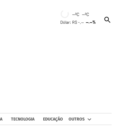
--ºC --ºC
Open
Dólar: R$ -,--
--.--%
Search
A
TECNOLOGIA
EDUCAÇÃO
OUTROS