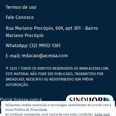
Termos de uso
Fale Conosco
Rua Mariano Procópio, 609, apt 301 - Bairro
Mariano Procópio
WhatsApp:
(32) 99932-1361
E-mail:
redacao@acessa.com
© 2025 | TODOS OS DIREITOS RESERVADOS AO WWW.ACESSA.COM.
ESTE MATERIAL NÃO PODE SER PUBLICADO, TRANSMITIDO POR
BROADCAST, REESCRITO OU REDISTRIBUÍDO SEM PRÉVIA
AUTORIZAÇÃO.
Portal Acessa.com é
Utilizamos cookies essenciais e tecnologias semelhantes de acordo com a
associado ao
nossa Política de Privacidade.
Ao continuar navegando, você concorda com estas condições.
Saiba mais