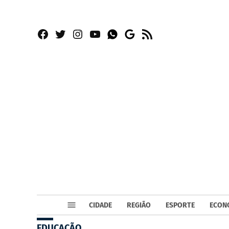
Facebook
Twitter
Instagram
YouTube
RSS
Whatsapp
Google
News
CIDADE
REGIÃO
ESPORTE
ECON
EDUCAÇÃO