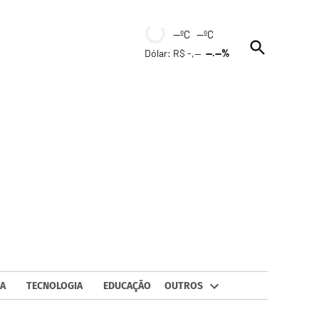
--ºC --ºC
Open
Dólar: R$ -,--
--.--%
Search
A
TECNOLOGIA
EDUCAÇÃO
OUTROS