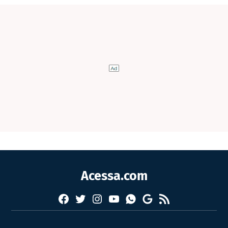
Acessa.com
Facebook
Twitter
Instagram
YouTube
RSS
Whatsapp
Google
News