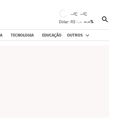
--ºC --ºC
Open
Dólar: R$ -,--
--.--%
Search
A
TECNOLOGIA
EDUCAÇÃO
OUTROS