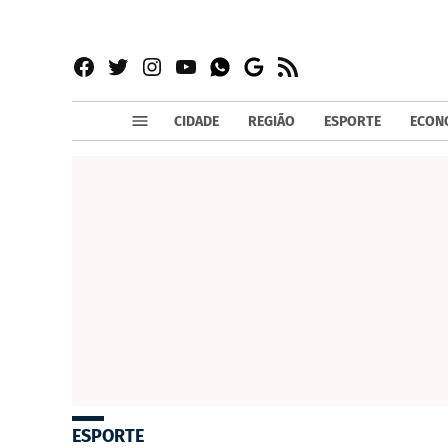
Facebook
Twitter
Instagram
YouTube
RSS
Whatsapp
Google
News
CIDADE
REGIÃO
ESPORTE
ECON
ESPORTE