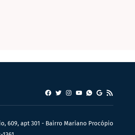
Facebook
Twitter
Instagram
YouTube
RSS
Whatsapp
Google
News
, 609, apt 301 - Bairro Mariano Procópio
2-1361