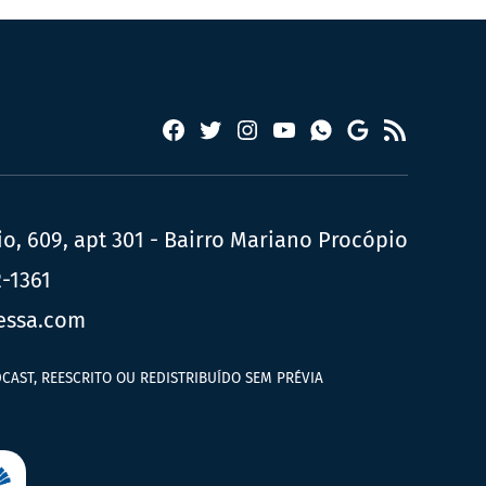
Facebook
Twitter
Instagram
YouTube
RSS
Whatsapp
Google
News
, 609, apt 301 - Bairro Mariano Procópio
2-1361
essa.com
CAST, REESCRITO OU REDISTRIBUÍDO SEM PRÉVIA