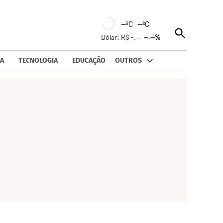
--ºC --ºC
Open
Dólar: R$ -,--
--.--%
Search
A
TECNOLOGIA
EDUCAÇÃO
OUTROS