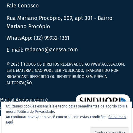
Fale Conosco
Rua Mariano Procópio, 609, apt 301 - Bairro
Mariano Procópio
WhatsApp:
(32) 99932-1361
E-mail:
redacao@acessa.com
© 2025 | TODOS OS DIREITOS RESERVADOS AO WWW.ACESSA.COM.
ESTE MATERIAL NÃO PODE SER PUBLICADO, TRANSMITIDO POR
BROADCAST, REESCRITO OU REDISTRIBUÍDO SEM PRÉVIA
AUTORIZAÇÃO.
Portal Acessa.com é
Utilizamos cookies essenciais e tecnologias semelhantes de acordo com a
associado ao
nossa Política de Privacidade.
Ao continuar navegando, você concorda com estas condições.
Saiba mais
aqui