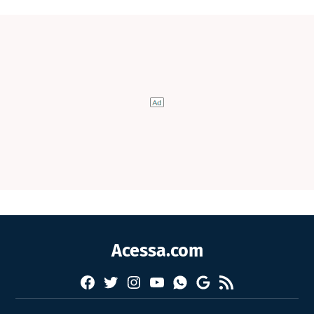
Acessa.com
Facebook
Twitter
Instagram
YouTube
RSS
Whatsapp
Google
News