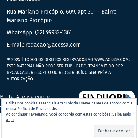
Rua Mariano Procópio, 609, apt 301 - Bairro
Mariano Procópio
WhatsApp:
(32) 99932-1361
E-mail:
redacao@acessa.com
© 2025 | TODOS OS DIREITOS RESERVADOS AO WWW.ACESSA.COM.
ESTE MATERIAL NÃO PODE SER PUBLICADO, TRANSMITIDO POR
BROADCAST, REESCRITO OU REDISTRIBUÍDO SEM PRÉVIA
AUTORIZAÇÃO.
Portal Acessa.com é
Utilizamos cookies essenciais e tecnologias semelhantes de acordo com a
associado ao
nossa Política de Privacidade.
Ao continuar navegando, você concorda com estas condições.
Saiba mais
aqui