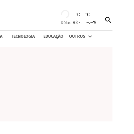
--ºC --ºC
Open
Dólar: R$ -,--
--.--%
Search
A
TECNOLOGIA
EDUCAÇÃO
OUTROS