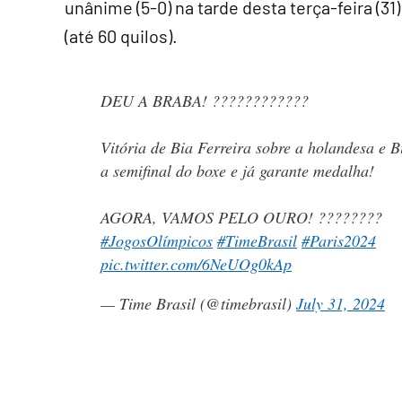
unânime (5-0) na tarde desta terça-feira (31
(até 60 quilos).
DEU A BRABA! ????????????
Vitória de Bia Ferreira sobre a holandesa e B
a semifinal do boxe e já garante medalha!
AGORA, VAMOS PELO OURO! ????????
#JogosOlímpicos
#TimeBrasil
#Paris2024
pic.twitter.com/6NeUOg0kAp
— Time Brasil (@timebrasil)
July 31, 2024