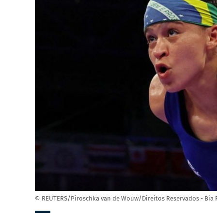
© REUTERS/Piroschka van de Wouw/Direitos Reservados - Bia F