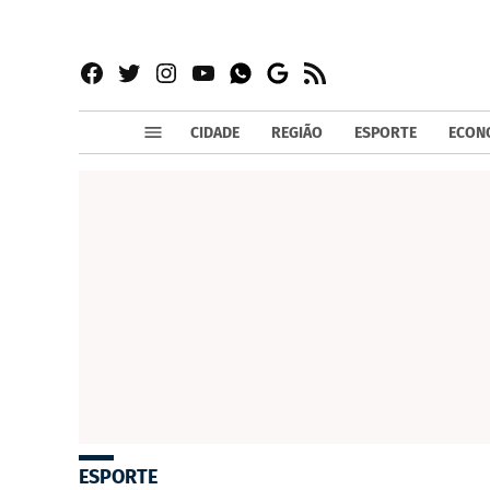
Facebook
Twitter
Instagram
YouTube
RSS
Whatsapp
Google
News
CIDADE
REGIÃO
ESPORTE
ECON
ESPORTE