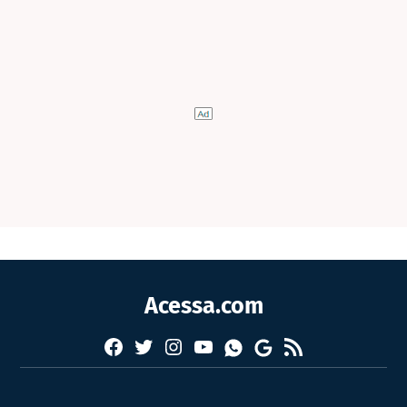
Acessa.com
Facebook
Twitter
Instagram
YouTube
RSS
Whatsapp
Google
News