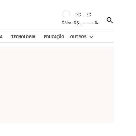
--ºC --ºC
Open
Dólar: R$ -,--
--.--%
Search
A
TECNOLOGIA
EDUCAÇÃO
OUTROS