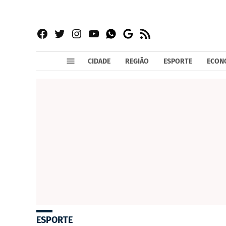
Facebook
Twitter
Instagram
YouTube
RSS
Whatsapp
Google
News
CIDADE
REGIÃO
ESPORTE
ECON
ESPORTE