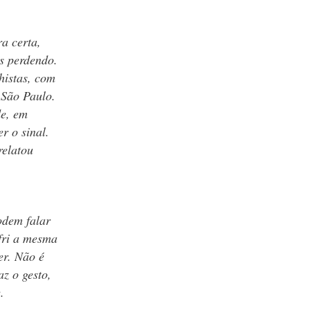
ra certa,
s perdendo.
histas, com
 São Paulo.
de, em
r o sinal.
relatou
odem falar
fri a mesma
er. Não é
az o gesto,
.