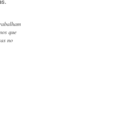
as.
trabalham
mos que
sas no