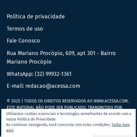
News
Política de privacidade
Termos de uso
Fale Conosco
Rua Mariano Procópio, 609, apt 301 - Bairro
Mariano Procópio
WhatsApp:
(32) 99932-1361
E-mail:
redacao@acessa.com
© 2025 | TODOS OS DIREITOS RESERVADOS AO WWW.ACESSA.COM.
ESTE MATERIAL NÃO PODE SER PUBLICADO, TRANSMITIDO POR
BROADCAST, REESCRITO OU REDISTRIBUÍDO SEM PRÉVIA
Utilizamos cookies essenciais e tecnologias semelhantes de acordo com a
nossa Política de Privacidade.
AUTORIZAÇÃO.
Ao continuar navegando, você concorda com estas condições.
Saiba mais
aqui