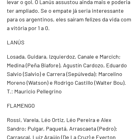
levar o gol. O Lanús assustou ainda mais e poderia
ter ampliado. Se o empate já seria interessante
para os argentinos, eles saíram felizes da vida com
a vitória por 1 a 0.
LANÚS
Losada, Guidara, Izquierdoz, Canale e Marcich;
Medina (Peña Biafore), Agustín Cardozo, Eduardo
Salvio (Salvio) e Carrera (Sepúlveda); Marcelino
Moreno (Watson) e Rodrigo Castillo (Walter Bou).
T.: Mauricio Pellegrino
FLAMENGO
Rossi, Varela, Léo Ortiz, Léo Pereira e Alex
Sandro; Pulgar, Paquetá, Arrascaeta (Pedro);
Carrascal, Luiz Araújo (De La Cruz) e Everton