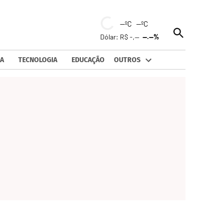
--ºC --ºC
Open
Dólar: R$ -,--
--.--%
Search
A
TECNOLOGIA
EDUCAÇÃO
OUTROS