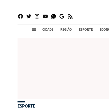
Facebook
Twitter
Instagram
YouTube
RSS
Whatsapp
Google
News
CIDADE
REGIÃO
ESPORTE
ECON
ESPORTE