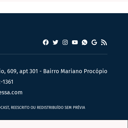
Facebook
Twitter
Instagram
YouTube
RSS
Whatsapp
Google
News
, 609, apt 301 - Bairro Mariano Procópio
2-1361
essa.com
CAST, REESCRITO OU REDISTRIBUÍDO SEM PRÉVIA