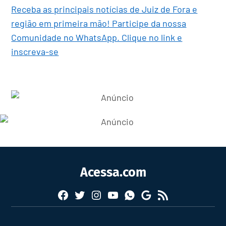
Receba as principais notícias de Juiz de Fora e
região em primeira mão! Participe da nossa
Comunidade no WhatsApp. Clique no link e
inscreva-se
Acessa.com
Facebook
Twitter
Instagram
YouTube
RSS
Whatsapp
Google
News