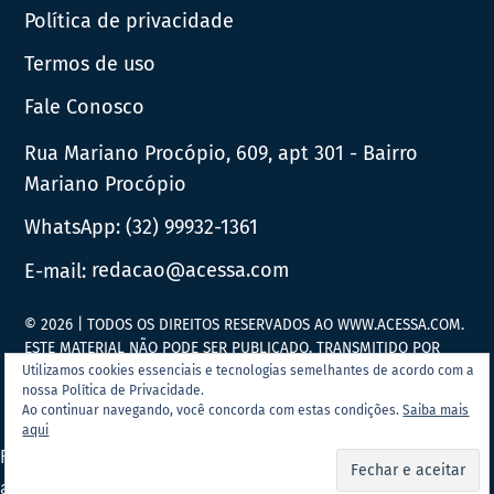
Política de privacidade
Termos de uso
Fale Conosco
Rua Mariano Procópio, 609, apt 301 - Bairro
Mariano Procópio
WhatsApp:
(32) 99932-1361
E-mail:
redacao@acessa.com
© 2026 | TODOS OS DIREITOS RESERVADOS AO WWW.ACESSA.COM.
ESTE MATERIAL NÃO PODE SER PUBLICADO, TRANSMITIDO POR
BROADCAST, REESCRITO OU REDISTRIBUÍDO SEM PRÉVIA
Utilizamos cookies essenciais e tecnologias semelhantes de acordo com a
nossa Política de Privacidade.
AUTORIZAÇÃO.
Ao continuar navegando, você concorda com estas condições.
Saiba mais
aqui
Portal Acessa.com é
associado ao