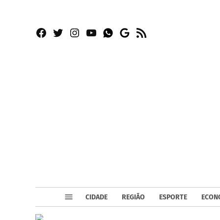
Facebook
Twitter
Instagram
YouTube
RSS
Whatsapp
Google
News
CIDADE
REGIÃO
ESPORTE
ECON