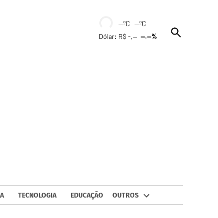
--ºC --ºC
Open
Dólar: R$ -,--
--.--%
Search
A
TECNOLOGIA
EDUCAÇÃO
OUTROS