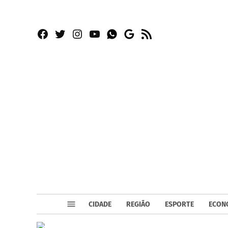
Facebook
Twitter
Instagram
YouTube
RSS
Whatsapp
Google
News
CIDADE
REGIÃO
ESPORTE
ECON