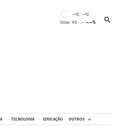
--ºC --ºC
Open
Dólar: R$ -,--
--.--%
Search
A
TECNOLOGIA
EDUCAÇÃO
OUTROS