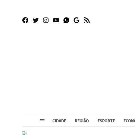
Facebook
Twitter
Instagram
YouTube
RSS
Whatsapp
Google
News
CIDADE
REGIÃO
ESPORTE
ECON