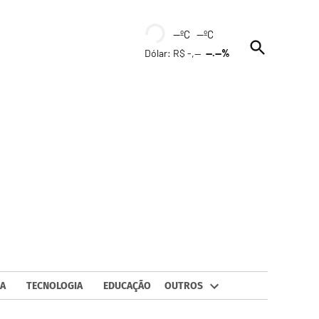
--ºC --ºC
Open
Dólar: R$ -,--
--.--%
Search
A
TECNOLOGIA
EDUCAÇÃO
OUTROS