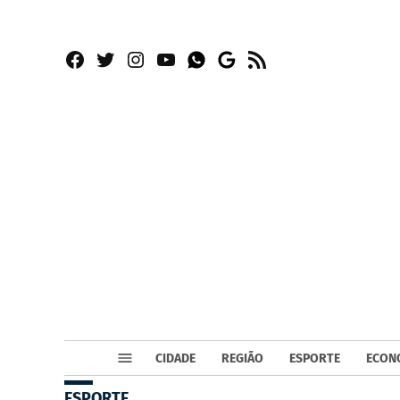
Facebook
Twitter
Instagram
YouTube
RSS
Whatsapp
Google
News
CIDADE
REGIÃO
ESPORTE
ECON
ESPORTE