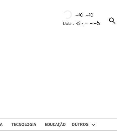
--ºC --ºC
Open
Dólar: R$ -,--
--.--%
Search
A
TECNOLOGIA
EDUCAÇÃO
OUTROS