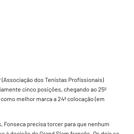
(Associação dos Tenistas Profissionais)
riamente cinco posições, chegando ao 25º
eve como melhor marca a 24ª colocação (em
, Fonseca precisa torcer para que nenhum
gue à decisão do Grand Slam francês. Os dois se