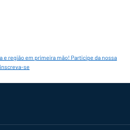
ra e região em primeira mão! Participe da nossa
 inscreva-se