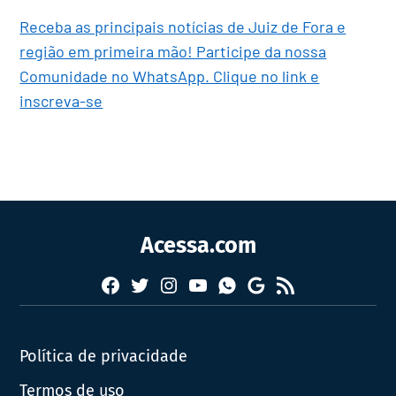
Receba as principais notícias de Juiz de Fora e
região em primeira mão! Participe da nossa
Comunidade no WhatsApp. Clique no link e
inscreva-se
Acessa.com
Facebook
Twitter
Instagram
YouTube
RSS
Whatsapp
Google
News
Política de privacidade
Termos de uso