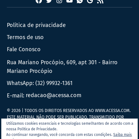
Facebook
Twitter
Instagram
YouTube
RSS
Whatsapp
Google
News
Política de privacidade
Termos de uso
Fale Conosco
Rua Mariano Procópio, 609, apt 301 - Bairro
Mariano Procópio
WhatsApp:
(32) 99932-1361
E-mail:
redacao@acessa.com
© 2026 | TODOS OS DIREITOS RESERVADOS AO WWW.ACESSA.COM.
ESTE MATERIAL NÃO PODE SER PUBLICADO, TRANSMITIDO POR
BROADCAST, REESCRITO OU REDISTRIBUÍDO SEM PRÉVIA
Utilizamos cookies essenciais e tecnologias semelhantes de acordo com a
nossa Política de Privacidade.
AUTORIZAÇÃO.
Ao continuar navegando, você concorda com estas condições.
Saiba mais