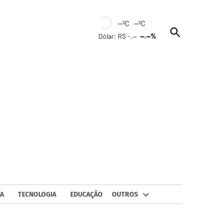
--ºC --ºC
Open
Dólar: R$ -,--
--.--%
Search
A
TECNOLOGIA
EDUCAÇÃO
OUTROS