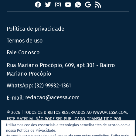
Facebook
Twitter
Instagram
YouTube
RSS
Whatsapp
Google
News
Política de privacidade
Termos de uso
Fale Conosco
Rua Mariano Procópio, 609, apt 301 - Bairro
Mariano Procópio
WhatsApp:
(32) 99932-1361
E-mail:
redacao@acessa.com
© 2026 | TODOS OS DIREITOS RESERVADOS AO WWW.ACESSA.COM.
ESTE MATERIAL NÃO PODE SER PUBLICADO, TRANSMITIDO POR
BROADCAST, REESCRITO OU REDISTRIBUÍDO SEM PRÉVIA
Utilizamos cookies essenciais e tecnologias semelhantes de acordo com a
nossa Política de Privacidade.
AUTORIZAÇÃO.
Ao continuar navegando, você concorda com estas condições.
Saiba mais