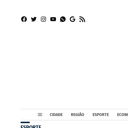
Facebook
Twitter
Instagram
YouTube
RSS
Whatsapp
Google
News
CIDADE
REGIÃO
ESPORTE
ECON
ESPORTE