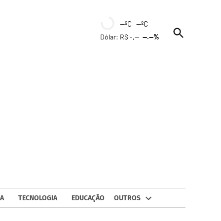
--ºC --ºC
Open
Dólar: R$ -,--
--.--%
Search
A
TECNOLOGIA
EDUCAÇÃO
OUTROS