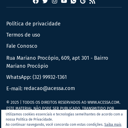
Facebook
Twitter
Instagram
YouTube
RSS
Whatsapp
Google
News
Política de privacidade
Termos de uso
Fale Conosco
Rua Mariano Procópio, 609, apt 301 - Bairro
Mariano Procópio
WhatsApp:
(32) 99932-1361
E-mail:
redacao@acessa.com
© 2025 | TODOS OS DIREITOS RESERVADOS AO WWW.ACESSA.COM.
ESTE MATERIAL NÃO PODE SER PUBLICADO, TRANSMITIDO POR
BROADCAST, REESCRITO OU REDISTRIBUÍDO SEM PRÉVIA
Utilizamos cookies essenciais e tecnologias semelhantes de acordo com a
nossa Política de Privacidade.
AUTORIZAÇÃO.
Ao continuar navegando, você concorda com estas condições.
Saiba mais