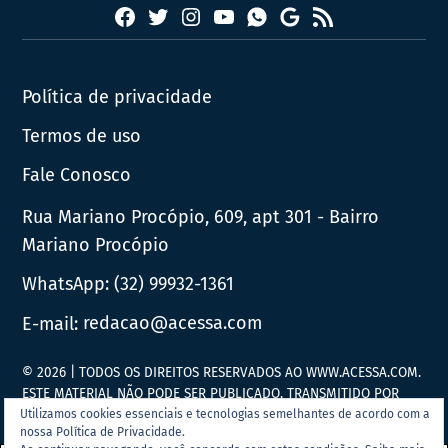
Facebook
Twitter
Instagram
YouTube
RSS
Whatsapp
Google
News
Política de privacidade
Termos de uso
Fale Conosco
Rua Mariano Procópio, 609, apt 301 - Bairro
Mariano Procópio
WhatsApp:
(32) 99932-1361
E-mail:
redacao@acessa.com
© 2026 | TODOS OS DIREITOS RESERVADOS AO WWW.ACESSA.COM.
ESTE MATERIAL NÃO PODE SER PUBLICADO, TRANSMITIDO POR
BROADCAST, REESCRITO OU REDISTRIBUÍDO SEM PRÉVIA
Utilizamos cookies essenciais e tecnologias semelhantes de acordo com a
nossa Política de Privacidade.
AUTORIZAÇÃO.