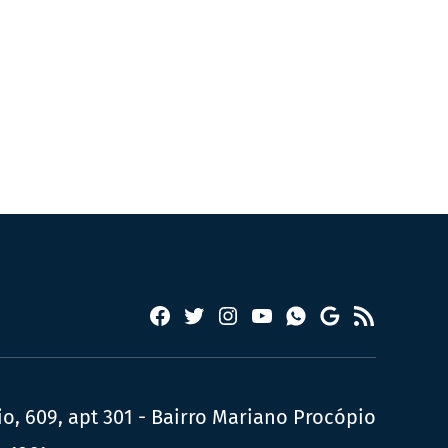
Facebook
Twitter
Instagram
YouTube
RSS
Whatsapp
Google
News
, 609, apt 301 - Bairro Mariano Procópio