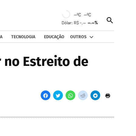
--ºC --ºC
Open
Dólar: R$ -,--
--.--%
Search
A
TECNOLOGIA
EDUCAÇÃO
OUTROS
 no Estreito de