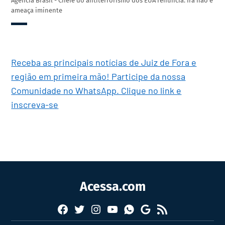
Agência Brasil - Chefe do antiterrorismo dos EUA renuncia: Irã não é
ameaça iminente
Receba as principais notícias de Juiz de Fora e
região em primeira mão! Participe da nossa
Comunidade no WhatsApp. Clique no link e
inscreva-se
Acessa.com
Facebook
Twitter
Instagram
YouTube
RSS
Whatsapp
Google
News