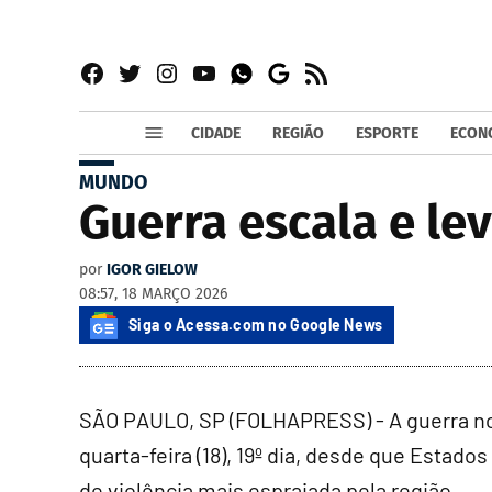
Facebook
Twitter
Instagram
YouTube
RSS
Whatsapp
Google
News
CIDADE
REGIÃO
ESPORTE
ECON
MUNDO
Guerra escala e le
por
IGOR GIELOW
08:57, 18 MARÇO 2026
Siga o Acessa.com no Google News
SÃO PAULO, SP (FOLHAPRESS) - A guerra no
quarta-feira (18), 19º dia, desde que Estado
de violência mais espraiada pela região.