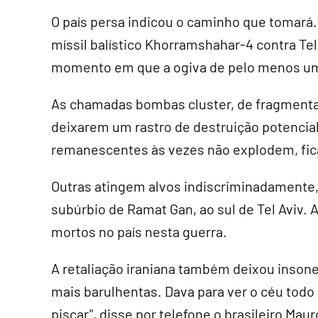
O país persa indicou o caminho que tomará
míssil balístico Khorramshahar-4 contra Tel
momento em que a ogiva de pelo menos u
As chamadas bombas cluster, de fragment
deixarem um rastro de destruição potenci
remanescentes às vezes não explodem, fi
Outras atingem alvos indiscriminadamente,
subúrbio de Ramat Gan, ao sul de Tel Aviv.
mortos no país nesta guerra.
A retaliação iraniana também deixou insone
mais barulhentas. Dava para ver o céu todo 
piscar", disse por telefone o brasileiro Mau