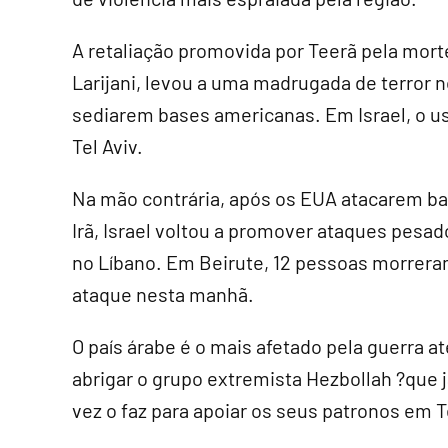
A retaliação promovida por Teerã pela mort
Larijani, levou a uma madrugada de terror n
sediarem bases americanas. Em Israel, o u
Tel Aviv.
Na mão contrária, após os EUA atacarem bas
Irã, Israel voltou a promover ataques pesad
no Líbano. Em Beirute, 12 pessoas morrera
ataque nesta manhã.
O país árabe é o mais afetado pela guerra até
abrigar o grupo extremista Hezbollah ?que já
vez o faz para apoiar os seus patronos em T