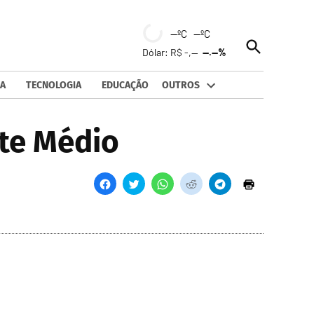
--ºC --ºC
Open
Dólar: R$ -,--
--.--%
Search
A
TECNOLOGIA
EDUCAÇÃO
OUTROS
nte Médio