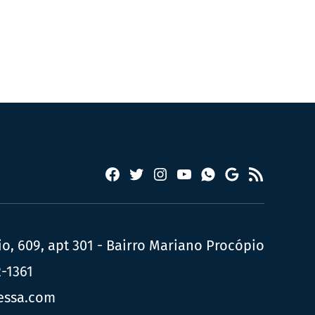
Facebook
Twitter
Instagram
YouTube
RSS
Whatsapp
Google
News
, 609, apt 301 - Bairro Mariano Procópio
2-1361
essa.com