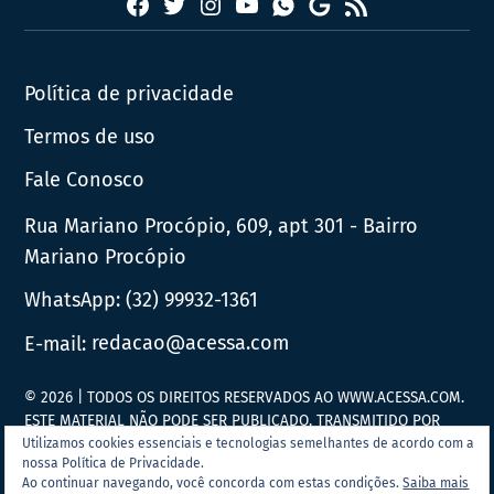
Facebook
Twitter
Instagram
YouTube
RSS
Whatsapp
Google
News
Política de privacidade
Termos de uso
Fale Conosco
Rua Mariano Procópio, 609, apt 301 - Bairro
Mariano Procópio
WhatsApp:
(32) 99932-1361
E-mail:
redacao@acessa.com
© 2026 | TODOS OS DIREITOS RESERVADOS AO WWW.ACESSA.COM.
ESTE MATERIAL NÃO PODE SER PUBLICADO, TRANSMITIDO POR
BROADCAST, REESCRITO OU REDISTRIBUÍDO SEM PRÉVIA
Utilizamos cookies essenciais e tecnologias semelhantes de acordo com a
nossa Política de Privacidade.
AUTORIZAÇÃO.
Ao continuar navegando, você concorda com estas condições.
Saiba mais