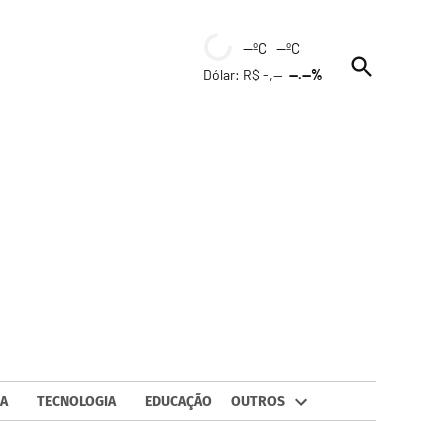
--ºC --ºC
Open
Dólar: R$ -,--
--.--%
Search
A
TECNOLOGIA
EDUCAÇÃO
OUTROS