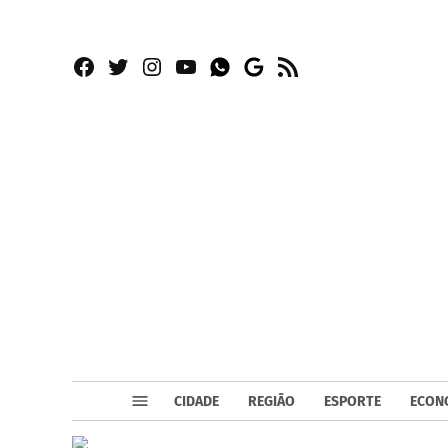
Facebook
Twitter
Instagram
YouTube
RSS
Whatsapp
Google
News
CIDADE
REGIÃO
ESPORTE
ECON