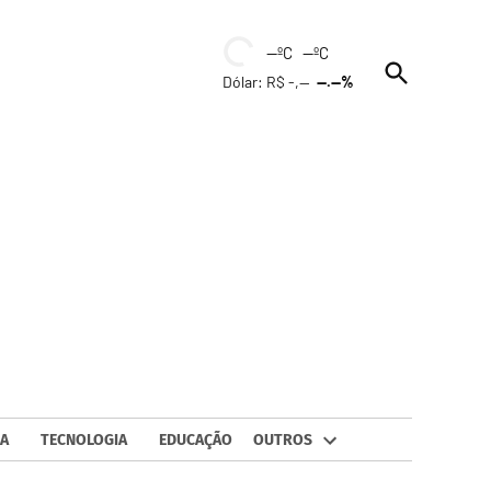
--ºC --ºC
Open
Dólar: R$ -,--
--.--%
Search
A
TECNOLOGIA
EDUCAÇÃO
OUTROS