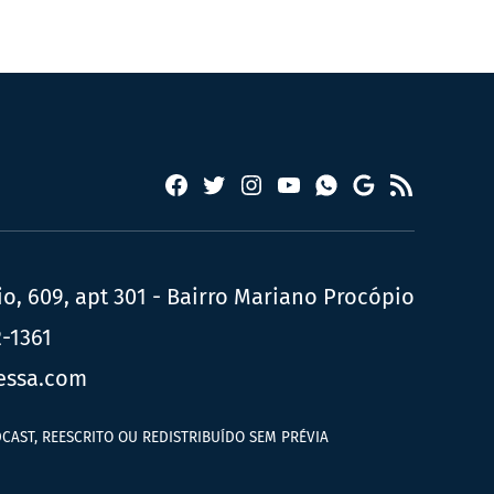
Facebook
Twitter
Instagram
YouTube
RSS
Whatsapp
Google
News
, 609, apt 301 - Bairro Mariano Procópio
2-1361
essa.com
CAST, REESCRITO OU REDISTRIBUÍDO SEM PRÉVIA