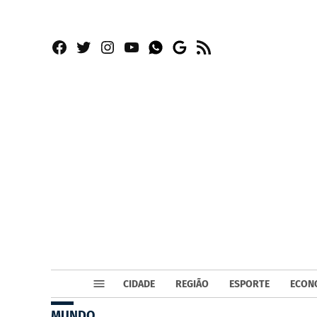
Facebook
Twitter
Instagram
YouTube
RSS
Whatsapp
Google
News
CIDADE
REGIÃO
ESPORTE
ECON
MUNDO