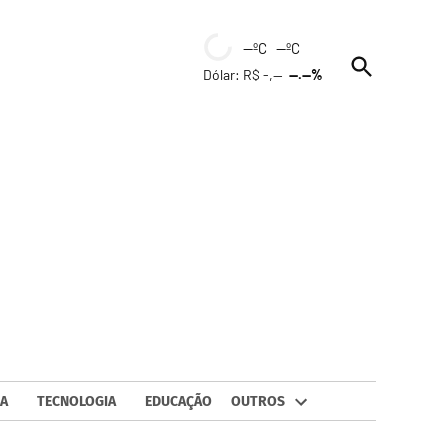
--ºC --ºC
Open
Dólar: R$ -,--
--.--%
Search
A
TECNOLOGIA
EDUCAÇÃO
OUTROS