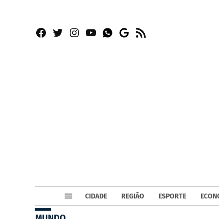
Facebook
Twitter
Instagram
YouTube
RSS
Whatsapp
Google
News
CIDADE
REGIÃO
ESPORTE
ECON
MUNDO