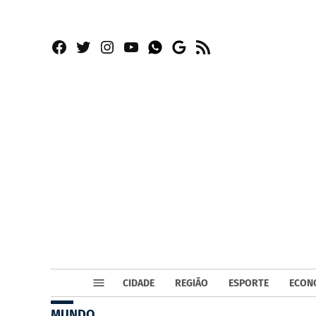
Facebook
Twitter
Instagram
YouTube
RSS
Whatsapp
Google
News
CIDADE
REGIÃO
ESPORTE
ECON
MUNDO