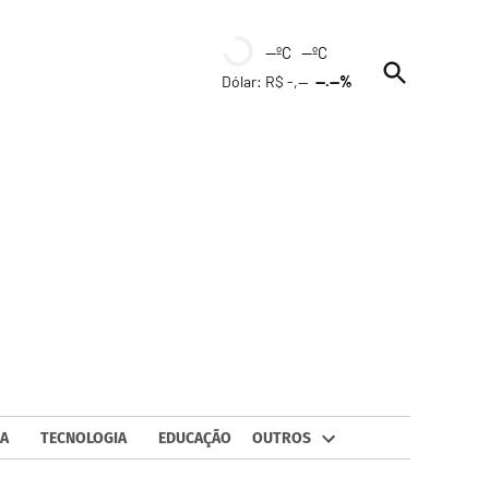
--ºC --ºC
Open
Dólar: R$ -,--
--.--%
Search
A
TECNOLOGIA
EDUCAÇÃO
OUTROS