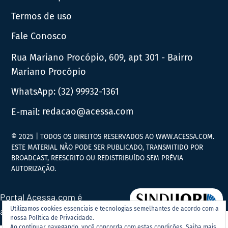
Termos de uso
Fale Conosco
Rua Mariano Procópio, 609, apt 301 - Bairro
Mariano Procópio
WhatsApp:
(32) 99932-1361
E-mail:
redacao@acessa.com
© 2025 | TODOS OS DIREITOS RESERVADOS AO WWW.ACESSA.COM.
ESTE MATERIAL NÃO PODE SER PUBLICADO, TRANSMITIDO POR
BROADCAST, REESCRITO OU REDISTRIBUÍDO SEM PRÉVIA
AUTORIZAÇÃO.
Portal Acessa.com é
Utilizamos cookies essenciais e tecnologias semelhantes de acordo com a
associado ao
nossa Política de Privacidade.
Ao continuar navegando, você concorda com estas condições.
Saiba mais