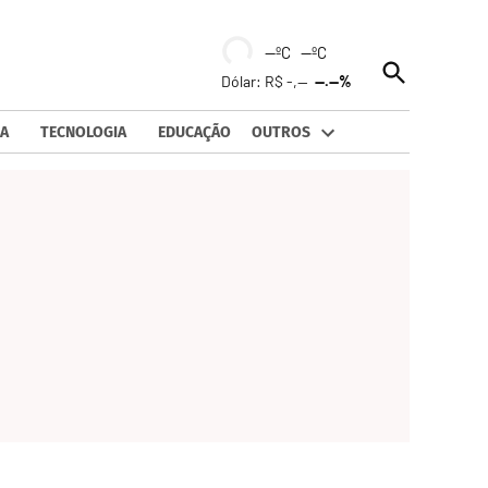
--ºC --ºC
Open
Dólar: R$ -,--
--.--%
Search
A
TECNOLOGIA
EDUCAÇÃO
OUTROS