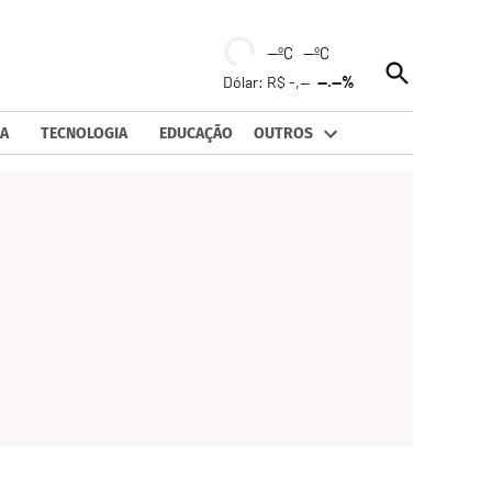
--ºC --ºC
Open
Dólar: R$ -,--
--.--%
Search
A
TECNOLOGIA
EDUCAÇÃO
OUTROS