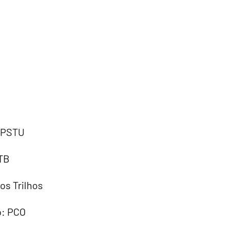
: PSTU
RTB
nos Trilhos
o: PCO