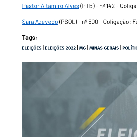
Pastor Altamiro Alves
(PTB) - nº 142 - Colig
Sara Azevedo
(PSOL) - nº 500 - Coligação:
Tags:
|
|
|
|
ELEIÇÕES
ELEIÇÕES 2022
MG
MINAS GERAIS
POLÍTI