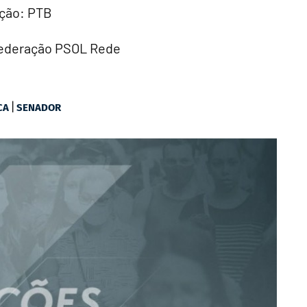
ação: PTB
 Federação PSOL Rede
|
CA
SENADOR