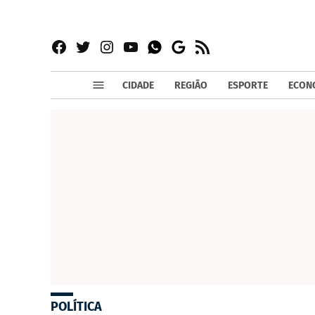
Facebook
Twitter
Instagram
YouTube
RSS
Whatsapp
Google
News
CIDADE
REGIÃO
ESPORTE
ECON
POLÍTICA