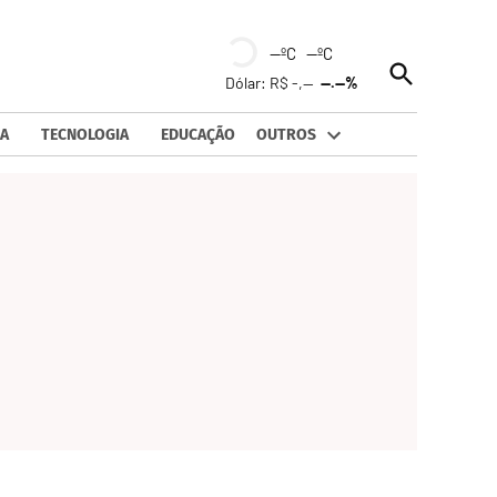
--ºC --ºC
Open
Dólar: R$ -,--
--.--%
Search
A
TECNOLOGIA
EDUCAÇÃO
OUTROS