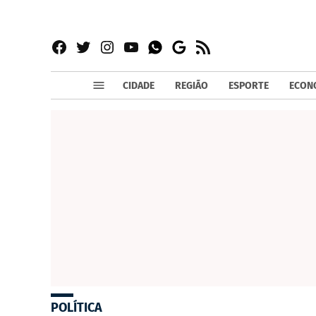
Facebook
Twitter
Instagram
YouTube
RSS
Whatsapp
Google
News
CIDADE
REGIÃO
ESPORTE
ECON
POLÍTICA