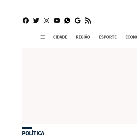
Facebook
Twitter
Instagram
YouTube
RSS
Whatsapp
Google
News
CIDADE
REGIÃO
ESPORTE
ECON
POLÍTICA