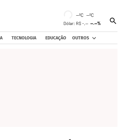
--ºC --ºC
Open
Dólar: R$ -,--
--.--%
Search
A
TECNOLOGIA
EDUCAÇÃO
OUTROS