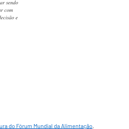
uar sendo
ar com
ecisão e
ura do Fórum Mundial da Alimentação
.