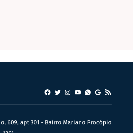
Facebook
Twitter
Instagram
YouTube
RSS
Whatsapp
Google
News
, 609, apt 301 - Bairro Mariano Procópio