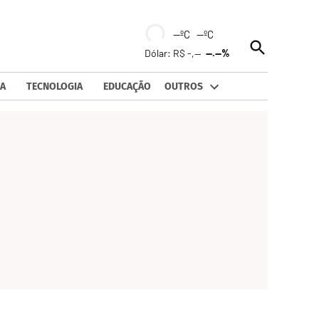
--ºC --ºC
Open
Dólar: R$ -,--
--.--%
Search
A
TECNOLOGIA
EDUCAÇÃO
OUTROS