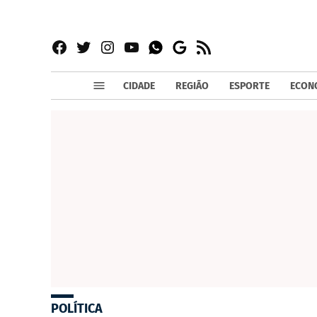
Facebook
Twitter
Instagram
YouTube
RSS
Whatsapp
Google
News
CIDADE
REGIÃO
ESPORTE
ECON
POLÍTICA