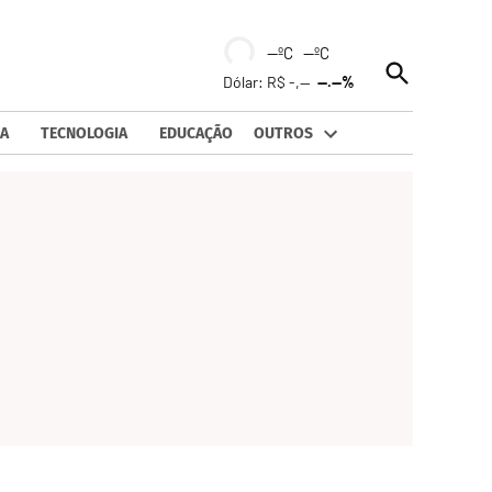
--ºC --ºC
Open
Dólar: R$ -,--
--.--%
Search
A
TECNOLOGIA
EDUCAÇÃO
OUTROS