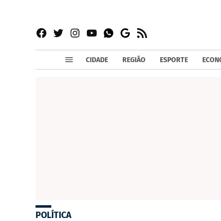
Facebook
Twitter
Instagram
YouTube
RSS
Whatsapp
Google
News
CIDADE
REGIÃO
ESPORTE
ECON
POLÍTICA