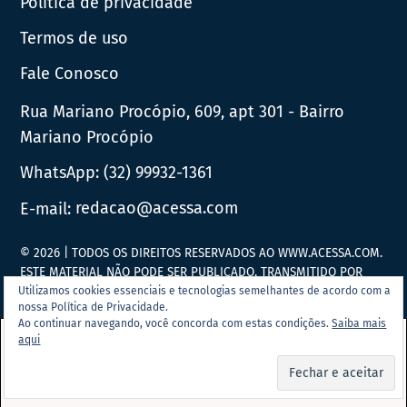
Política de privacidade
Termos de uso
Fale Conosco
Rua Mariano Procópio, 609, apt 301 - Bairro
Mariano Procópio
WhatsApp:
(32) 99932-1361
E-mail:
redacao@acessa.com
© 2026 | TODOS OS DIREITOS RESERVADOS AO WWW.ACESSA.COM.
ESTE MATERIAL NÃO PODE SER PUBLICADO, TRANSMITIDO POR
BROADCAST, REESCRITO OU REDISTRIBUÍDO SEM PRÉVIA
Utilizamos cookies essenciais e tecnologias semelhantes de acordo com a
nossa Política de Privacidade.
AUTORIZAÇÃO.
Ao continuar navegando, você concorda com estas condições.
Saiba mais
aqui
Portal Acessa.com é
associado ao