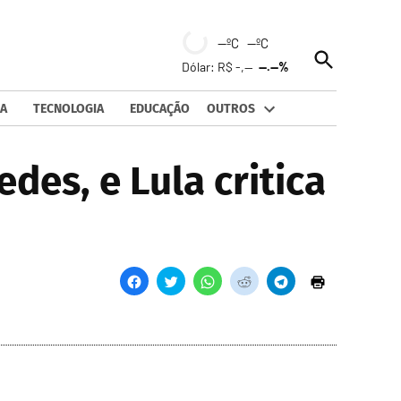
--ºC --ºC
Open
Dólar: R$ -,--
--.--%
Search
A
TECNOLOGIA
EDUCAÇÃO
OUTROS
des, e Lula critica