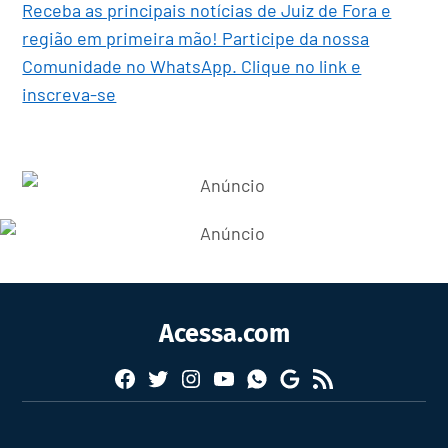
Receba as principais notícias de Juiz de Fora e
região em primeira mão! Participe da nossa
Comunidade no WhatsApp. Clique no link e
inscreva-se
Acessa.com
Facebook
Twitter
Instagram
YouTube
RSS
Whatsapp
Google
News