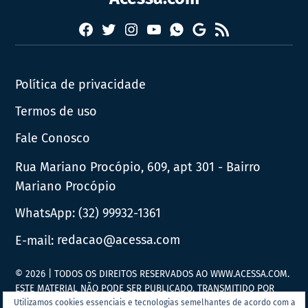
Facebook
Twitter
Instagram
YouTube
RSS
Whatsapp
Google
News
Política de privacidade
Termos de uso
Fale Conosco
Rua Mariano Procópio, 609, apt 301 - Bairro
Mariano Procópio
WhatsApp:
(32) 99932-1361
E-mail:
redacao@acessa.com
© 2026 | TODOS OS DIREITOS RESERVADOS AO WWW.ACESSA.COM.
ESTE MATERIAL NÃO PODE SER PUBLICADO, TRANSMITIDO POR
BROADCAST, REESCRITO OU REDISTRIBUÍDO SEM PRÉVIA
Utilizamos cookies essenciais e tecnologias semelhantes de acordo com a